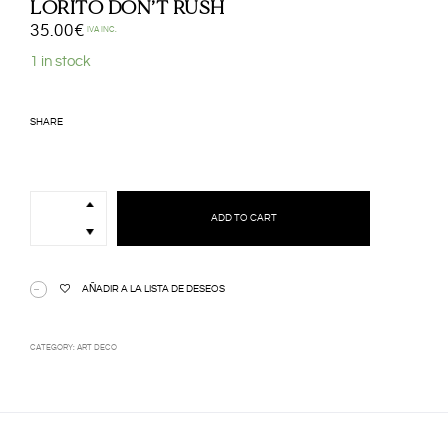
LORITO DON’T RUSH
35.00
€
IVA INC.
1 in stock
SHARE
LORITO
DON'T
ADD TO CART
RUSH
quantity
AÑADIR A LA LISTA DE DESEOS
CATEGORY:
ART DECO