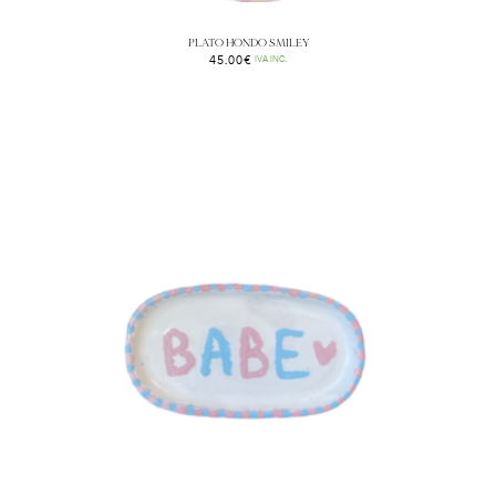
PLATO HONDO SMILEY
45.00
€
IVA INC.