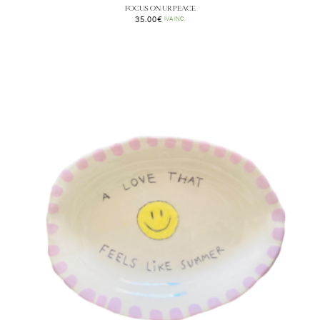
FOCUS ON UR PEACE
35.00
€
IVA INC.