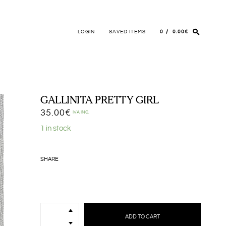
LOGIN
SAVED ITEMS
0
0.00€
GALLINITA PRETTY GIRL
35.00
€
IVA INC.
1 in stock
SHARE
GALLINITA
PRETTY
ADD TO CART
GIRL