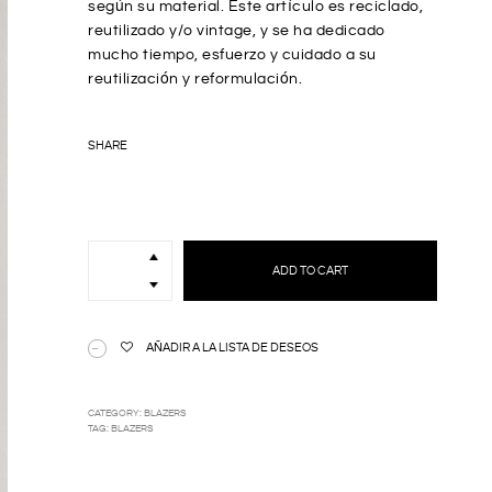
según su material. Este artículo es reciclado,
reutilizado y/o vintage, y se ha dedicado
mucho tiempo, esfuerzo y cuidado a su
reutilización y reformulación.
SHARE
AMBER
quantity
ADD TO CART
AÑADIR A LA LISTA DE DESEOS
CATEGORY:
BLAZERS
TAG:
BLAZERS